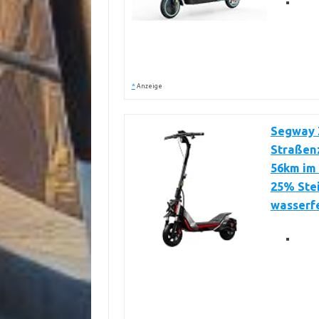
*
Anzeige
Segway Z
Straßen
56km im 
25% Stei
wasserf