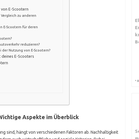
t von E-Scootern
 Vergleich zu anderen
E
E
n E-Scootern für deren
k
ootern?
B
Autoverkehr reduzieren?
i der Nutzung von E-Scootern?
it deines E-Scooters
otern
*
A
Wichtige Aspekte im Überblick
S
ng sind, hängt von verschiedenen Faktoren ab. Nachhaltigkeit
m