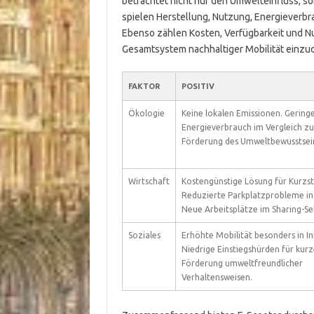
betrachtet nicht nur den Umwelteinfluss, so
spielen Herstellung, Nutzung, Energieverbr
Ebenso zählen Kosten, Verfügbarkeit und Nut
Gesamtsystem nachhaltiger Mobilität einzu
FAKTOR
POSITIV
Ökologie
Keine lokalen Emissionen. Gering
Energieverbrauch im Vergleich z
Förderung des Umweltbewusstsei
Wirtschaft
Kostengünstige Lösung für Kurzst
Reduzierte Parkplatzprobleme in
Neue Arbeitsplätze im Sharing-Se
Soziales
Erhöhte Mobilität besonders in I
Niedrige Einstiegshürden für kur
Förderung umweltfreundlicher
Verhaltensweisen.