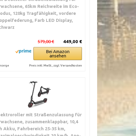
rwachsene, 65km Reichweite im Eco-
odus, 120kg Tragfähigkeit, vordere
oppelfederung, Farb LED Display,
chwarz
579,00 €
449,00 €
Bei Amazon
ansehen
Preis inkl. MwSt., zzgl. Versandkosten
nzeige
lektroroller mit Straßenzulassung für
rwachsene, zusammenklappbar, 10,4
h Akku, Fahrbereich 25-35 km,
aximalgeschwindigkeit 20 km/h, App-