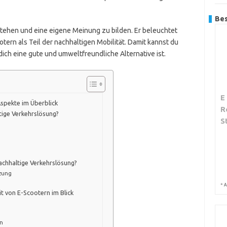
Bes
erstehen und eine eigene Meinung zu bilden. Er beleuchtet
rn als Teil der nachhaltigen Mobilität. Damit kannst du
dich eine gute und umweltfreundliche Alternative ist.
E
Aspekte im Überblick
R
tige Verkehrslösung?
S
achhaltige Verkehrslösung?
tzung
*
A
it von E-Scootern im Blick
en