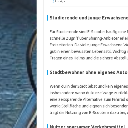
*
Anzeige
Studierende und junge Erwachsen
Für Studierende sind E-Scooter häufig eine 
schnelle Zugriff über Sharing-Anbieter erl
Freizeitorten. Da viele junge Erwachsene W
gut in einen bewussten Lebensstil. Wichtig
Tragen eines Helms und die sichere Abstell
Stadtbewohner ohne eigenes Auto
Wenn du in der Stadt lebst und kein eigenes 
Insbesondere wenn du kurze Wege zurückleg
eine zeitsparende Alternative zum Fahrrad od
wenig Stellfläche und eignen sich besonde
trägt die Nutzung von E-Scootern dazu bei, 
Nutzer sparsamer Verkehrsmittel