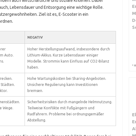
ndern auch wirtschaftliche und soziale Kriterien. Dabei
E
auch, Lebensdauer und Entsorgung eine wichtige Rolle.
M
zergewohnheiten. Ziel ist es, E-Scooter in ein
D
ordnen.
S
NEGATIV
erer
Hoher Herstellungsaufwand, insbesondere durch
um Auto.
Lithium-Akkus. Kurze Lebensdauer einiger
ns.
Modelle. Strommix kann Einfluss auf CO2-Bilanz
*
A
haben.
recken.
Hohe Wartungskosten bei Sharing-Angeboten.
 Städten.
Unsichere Regulierung kann Investitionen
ktor.
bremsen.
nnenstädten.
Sicherheitsrisiken durch mangelnde Helmnutzung.
ze Wege.
Teilweise Konflikte mit Fußgängern und
E
Radfahrern. Probleme bei ordnungsgemäßer
Abstellung.
E
A
M