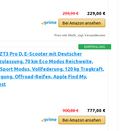
299,99 €
229,00 €
Bei Amazon ansehen
Preis inkl. MwSt., zzgl. Versandkosten
EMPFEHLUNG
T3 Pro D, E-Scooter mit Deutscher
zulassung, 70 km Eco Modus Reichweite,
Sport Modus, Vollfederung, 120 kg Tragkraft,
gung, Offroad-Reifen, Apple Find My,
est
900,88 €
777,00 €
Bei Amazon ansehen