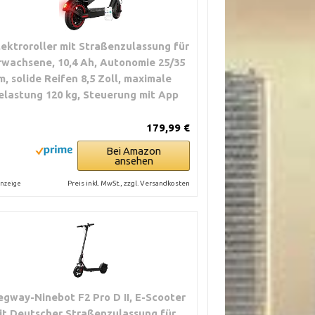
lektroroller mit Straßenzulassung für
rwachsene, 10,4 Ah, Autonomie 25/35
m, solide Reifen 8,5 Zoll, maximale
elastung 120 kg, Steuerung mit App
179,99 €
Bei Amazon
ansehen
Preis inkl. MwSt., zzgl. Versandkosten
nzeige
egway-Ninebot F2 Pro D II, E-Scooter
it Deutscher Straßenzulassung für