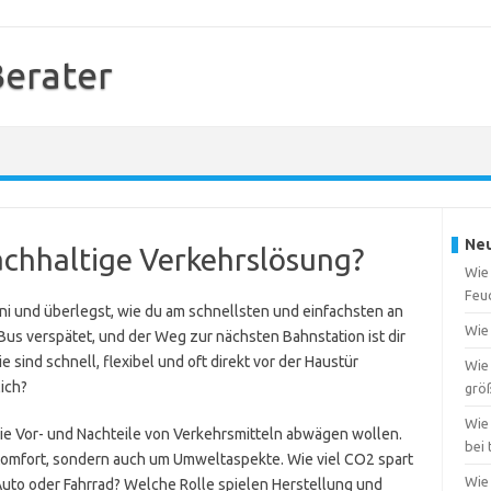
Berater
Neu
achhaltige Verkehrslösung?
Wie
Feuc
i und überlegst, wie du am schnellsten und einfachsten an
Wie 
 Bus verspätet, und der Weg zur nächsten Bahnstation ist dir
e sind schnell, flexibel und oft direkt vor der Haustür
Wie
lich?
grö
Wie 
 die Vor- und Nachteile von Verkehrsmitteln abwägen wollen.
bei
Komfort, sondern auch um Umweltaspekte. Wie viel CO2 spart
Wie 
Auto oder Fahrrad? Welche Rolle spielen Herstellung und