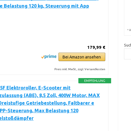
 Belastung 120 kg, Steuerung mit App
*
A
Suc
179,99 €
Bei Amazon ansehen
Preis inkl. MwSt., zzgl. Versandkosten
EMPFEHLUNG
F Elektroroller, E-Scooter mit
ulassung (ABE), 8,5 Zoll, 400W Motor, MAX
reistufige Getriebestellung, Faltbarer e
APP-Steuerung, Max Belastung 120
elstoßdämpfer