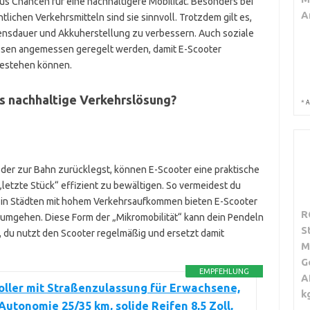
 Chancen für eine nachhaltigere Mobilität. Besonders bei
A
lichen Verkehrsmitteln sind sie sinnvoll. Trotzdem gilt es,
nsdauer und Akkuherstellung zu verbessern. Auch soziale
ssen angemessen geregelt werden, damit E-Scooter
 bestehen können.
ls nachhaltige Verkehrslösung?
*
A
oder zur Bahn zurücklegst, können E-Scooter eine praktische
„letzte Stück“ effizient zu bewältigen. So vermeidest du
 in Städten mit hohem Verkehrsaufkommen bieten E-Scooter
R
 umgehen. Diese Form der „Mikromobilität“ kann dein Pendeln
S
 du nutzt den Scooter regelmäßig und ersetzt damit
M
G
EMPFEHLUNG
A
oller mit Straßenzulassung für Erwachsene,
k
 Autonomie 25/35 km, solide Reifen 8,5 Zoll,