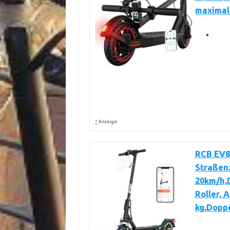
maximale
*
Anzeige
RCB EV85
Straßenz
20km/h,D
Roller, 
kg,Dopp