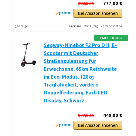
900,88 €
777,00 €
Bei Amazon ansehen
*
Preis inkl. MwSt., zzgl. Versandkosten
Anzeige
EMPFEHLUNG
Segway-Ninebot F2 Pro D II, E-
Scooter mit Deutscher
Straßenzulassung für
Erwachsene, 65km Reichweite
im Eco-Modus, 120kg
Tragfähigkeit, vordere
Doppelfederung, Farb LED
Display, Schwarz
579,00 €
449,00 €
Bei Amazon ansehen