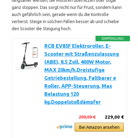
langsamer werden, die Motoren überhitzen oder sogar
ganz stoppen. Das sorgt nicht nur für Frust, sondern kann
auch gefährlich sein, gerade wenn du die Kontrolle
verlierst. Steige in solchen Fällen besser ab und schiebe
den Scooter die Steigung hoch.
EMPFEHLUNG
RCB EV85F Elektroroller, E-
Scooter mit Straßenzulassung
(ABE), 8,5 Zoll, 400W Motor,
MAX 20km/h,Dreistufige
Getriebestellung, Faltbarer e
Roller, APP-Steuerung, Max
Belastung 120
kg,Doppelstoßdämpfer
299,99 €
229,00 €
Bei Amazon ansehen