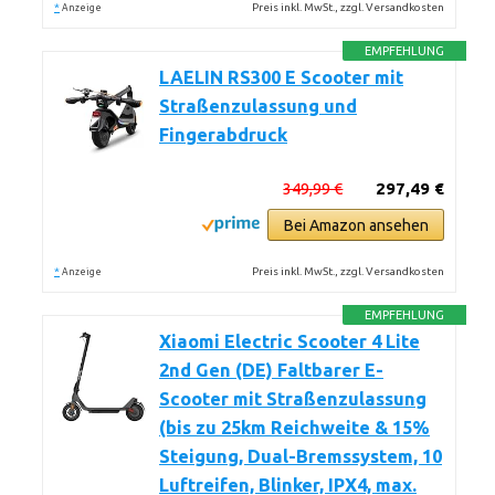
*
Preis inkl. MwSt., zzgl. Versandkosten
Anzeige
EMPFEHLUNG
LAELIN RS300 E Scooter mit
Straßenzulassung und
Fingerabdruck
349,99 €
297,49 €
Bei Amazon ansehen
*
Preis inkl. MwSt., zzgl. Versandkosten
Anzeige
EMPFEHLUNG
Xiaomi Electric Scooter 4 Lite
2nd Gen (DE) Faltbarer E-
Scooter mit Straßenzulassung
(bis zu 25km Reichweite & 15%
Steigung, Dual-Bremssystem, 10
Luftreifen, Blinker, IPX4, max.