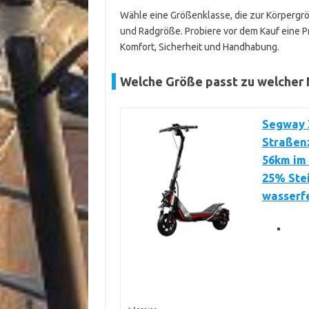
Wähle eine Größenklasse, die zur Körpergr
und Radgröße. Probiere vor dem Kauf eine P
Komfort, Sicherheit und Handhabung.
Welche Größe passt zu welcher
Segway Z
Straßen
56km im 
25% Stei
wasserf