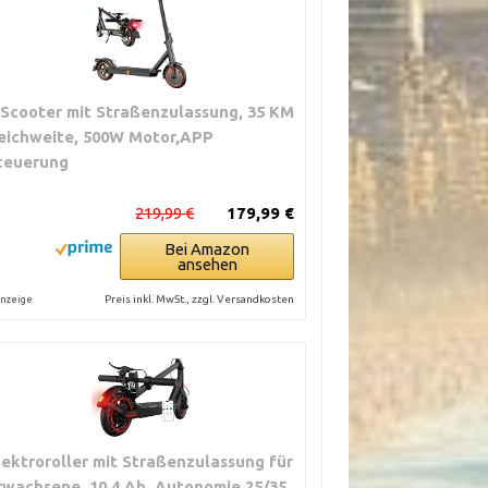
 Scooter mit Straßenzulassung, 35 KM
eichweite, 500W Motor,APP
teuerung
219,99 €
179,99 €
Bei Amazon
ansehen
Preis inkl. MwSt., zzgl. Versandkosten
nzeige
lektroroller mit Straßenzulassung für
rwachsene, 10,4 Ah, Autonomie 25/35