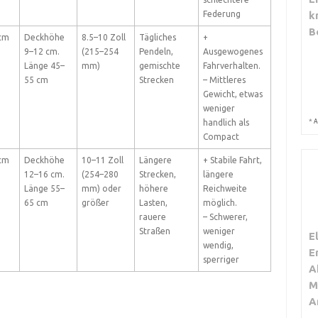
k
Federung
B
cm
Deckhöhe
8.5–10 Zoll
Tägliches
+
9–12 cm.
(215–254
Pendeln,
Ausgewogenes
Länge 45–
mm)
gemischte
Fahrverhalten.
55 cm
Strecken
– Mittleres
Gewicht, etwas
weniger
*
A
handlich als
Compact
cm
Deckhöhe
10–11 Zoll
Längere
+ Stabile Fahrt,
12–16 cm.
(254–280
Strecken,
längere
Länge 55–
mm) oder
höhere
Reichweite
65 cm
größer
Lasten,
möglich.
rauere
– Schwerer,
Straßen
weniger
E
wendig,
E
sperriger
A
M
A