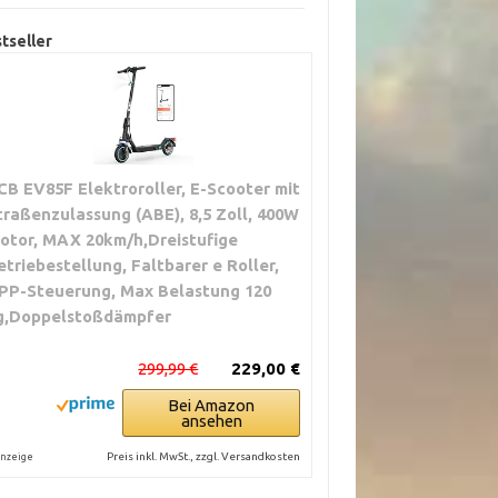
tseller
CB EV85F Elektroroller, E-Scooter mit
traßenzulassung (ABE), 8,5 Zoll, 400W
otor, MAX 20km/h,Dreistufige
etriebestellung, Faltbarer e Roller,
PP-Steuerung, Max Belastung 120
g,Doppelstoßdämpfer
299,99 €
229,00 €
Bei Amazon
ansehen
Preis inkl. MwSt., zzgl. Versandkosten
nzeige