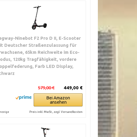
egway-Ninebot F2 Pro D II, E-Scooter
it Deutscher Straßenzulassung für
rwachsene, 65km Reichweite im Eco-
odus, 120kg Tragfähigkeit, vordere
oppelfederung, Farb LED Display,
chwarz
579,00 €
449,00 €
Bei Amazon
ansehen
Preis inkl. MwSt., zzgl. Versandkosten
nzeige