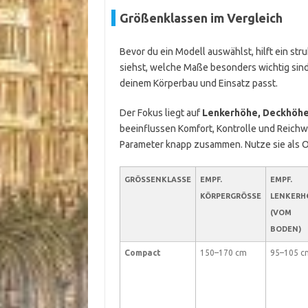
Größenklassen im Vergleich
Bevor du ein Modell auswählst, hilft ein str
siehst, welche Maße besonders wichtig sind
deinem Körperbau und Einsatz passt.
Der Fokus liegt auf
Lenkerhöhe, Deckhöh
beeinflussen Komfort, Kontrolle und Reichwe
Parameter knapp zusammen. Nutze sie als Or
GRÖSSENKLASSE
EMPF.
EMPF.
KÖRPERGRÖSSE
LENKERH
(VOM
BODEN)
Compact
150–170 cm
95–105 c