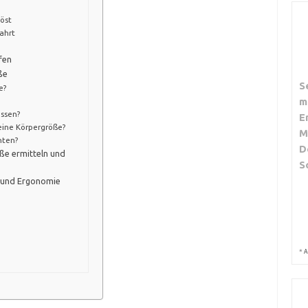
löst
ahrt
fen
ße
S
e?
m
assen?
E
eine Körpergröße?
M
hten?
D
öße ermitteln und
S
e und Ergonomie
*
A