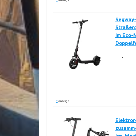
*
Anzeige
Segway-N
Straßen
im Eco-M
Doppelfe
*
Anzeige
Elektror
zusammen