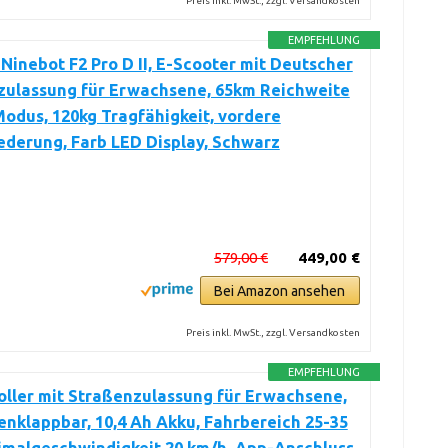
Preis inkl. MwSt., zzgl. Versandkosten
EMPFEHLUNG
inebot F2 Pro D II, E-Scooter mit Deutscher
zulassung für Erwachsene, 65km Reichweite
odus, 120kg Tragfähigkeit, vordere
derung, Farb LED Display, Schwarz
579,00 €
449,00 €
Bei Amazon ansehen
Preis inkl. MwSt., zzgl. Versandkosten
EMPFEHLUNG
oller mit Straßenzulassung für Erwachsene,
klappbar, 10,4 Ah Akku, Fahrbereich 25-35