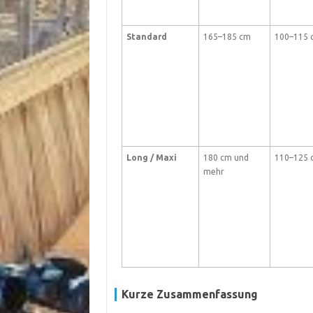
Standard
165–185 cm
100–115 
Long / Maxi
180 cm und
110–125 
mehr
Kurze Zusammenfassung