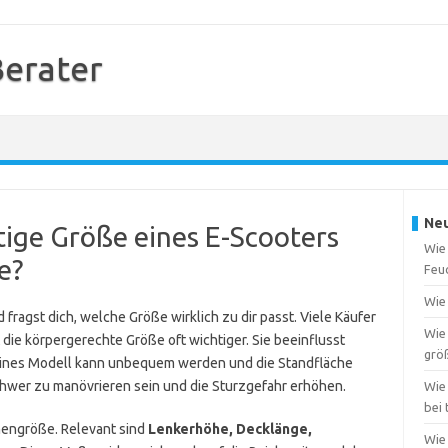
Berater
Neu
htige Größe eines E-Scooters
Wie
e?
Feuc
Wie 
fragst dich, welche Größe wirklich zu dir passt. Viele Käufer
Wie
 die körpergerechte Größe oft wichtiger. Sie beeinflusst
grö
kleines Modell kann unbequem werden und die Standfläche
hwer zu manövrieren sein und die Sturzgefahr erhöhen.
Wie 
bei
mengröße. Relevant sind
Lenkerhöhe, Decklänge,
Wie 