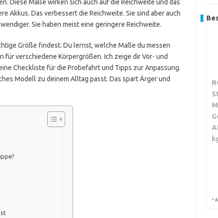
den. Diese Maße wirken sich auch auf die Reichweite und das
re Akkus. Das verbessert die Reichweite. Sie sind aber auch
Bes
d wendiger. Sie haben meist eine geringere Reichweite.
e richtige Größe findest. Du lernst, welche Maße du messen
n für verschiedene Körpergrößen. Ich zeige dir Vor- und
eine Checkliste für die Probefahrt und Tipps zur Anpassung.
hes Modell zu deinem Alltag passt. Das spart Ärger und
R
S
M
G
A
k
uppe?
*
A
mst