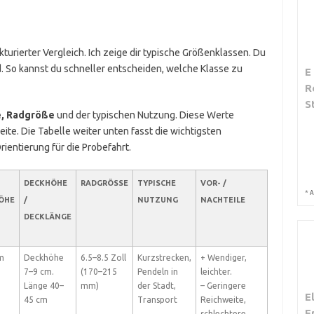
ukturierter Vergleich. Ich zeige dir typische Größenklassen. Du
. So kannst du schneller entscheiden, welche Klasse zu
E
R
S
e, Radgröße
und der typischen Nutzung. Diese Werte
ite. Die Tabelle weiter unten fasst die wichtigsten
ientierung für die Probefahrt.
DECKHÖHE
RADGRÖSSE
TYPISCHE
VOR- /
*
A
ÖHE
/
NUTZUNG
NACHTEILE
DECKLÄNGE
m
Deckhöhe
6.5–8.5 Zoll
Kurzstrecken,
+ Wendiger,
7–9 cm.
(170–215
Pendeln in
leichter.
Länge 40–
mm)
der Stadt,
– Geringere
E
45 cm
Transport
Reichweite,
E
schlechtere