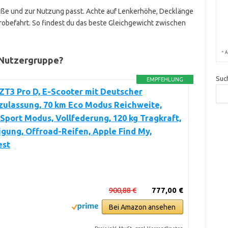
öße und zur Nutzung passt. Achte auf Lenkerhöhe, Decklänge
robefahrt. So findest du das beste Gleichgewicht zwischen
*
A
 Nutzergruppe?
Suc
EMPFEHLUNG
T3 Pro D, E-Scooter mit Deutscher
zulassung, 70 km Eco Modus Reichweite,
Sport Modus, Vollfederung, 120 kg Tragkraft,
gung, Offroad-Reifen, Apple Find My,
est
900,88 €
777,00 €
Bei Amazon ansehen