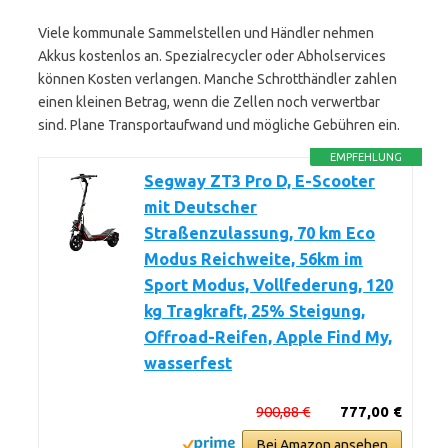
Viele kommunale Sammelstellen und Händler nehmen
Akkus kostenlos an. Spezialrecycler oder Abholservices
können Kosten verlangen. Manche Schrotthändler zahlen
einen kleinen Betrag, wenn die Zellen noch verwertbar
sind. Plane Transportaufwand und mögliche Gebühren ein.
EMPFEHLUNG
Segway ZT3 Pro D, E-Scooter
mit Deutscher
Straßenzulassung, 70 km Eco
Modus Reichweite, 56km im
Sport Modus, Vollfederung, 120
kg Tragkraft, 25% Steigung,
Offroad-Reifen, Apple Find My,
wasserfest
900,88 €
777,00 €
Bei Amazon ansehen