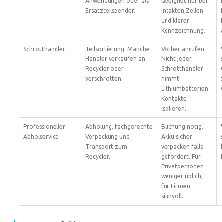
Anwendungen oder als
Geeignet nur bei
Ersatzteilspender.
intakten Zellen
und klarer
Kennzeichnung.
Schrotthändler
Teilsortierung. Manche
Vorher anrufen.
Händler verkaufen an
Nicht jeder
Recycler oder
Schrotthändler
verschrotten.
nimmt
Lithiumbatterien.
Kontakte
isolieren.
Professioneller
Abholung, fachgerechte
Buchung nötig.
Abholservice
Verpackung und
Akku sicher
Transport zum
verpacken falls
Recycler.
gefordert. Für
Privatpersonen
weniger üblich,
für Firmen
sinnvoll.