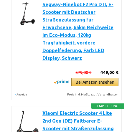
Segway-Ninebot F2 Pro D II, E-
Scooter mit Deutscher
Straßenzulassung für
Erwachsene, 65km Reichweite
im Eco-Modus, 120kg
Tragfähigkeit, vordere
Doppelfederung, Farb LED
Display, Schwarz
579,00 €
449,00 €
Bei Amazon ansehen
*
Preis inkl. MwSt., zzgl. Versandkosten
Anzeige
EMPFEHLUNG
Xiaomi Electric Scooter 4 Lite
2nd Gen (DE) Faltbarer E-
Scooter mit Straßenzulassung