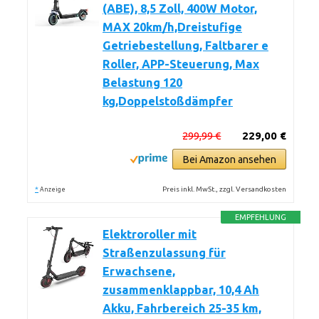
(ABE), 8,5 Zoll, 400W Motor,
MAX 20km/h,Dreistufige
Getriebestellung, Faltbarer e
Roller, APP-Steuerung, Max
Belastung 120
kg,Doppelstoßdämpfer
299,99 €
229,00 €
Bei Amazon ansehen
*
Preis inkl. MwSt., zzgl. Versandkosten
Anzeige
EMPFEHLUNG
Elektroroller mit
Straßenzulassung für
Erwachsene,
zusammenklappbar, 10,4 Ah
Akku, Fahrbereich 25-35 km,