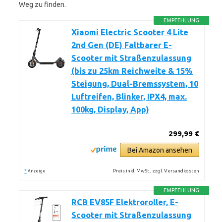
Weg zu finden.
EMPFEHLUNG
Xiaomi Electric Scooter 4 Lite
2nd Gen (DE) Faltbarer E-
Scooter mit Straßenzulassung
(bis zu 25km Reichweite & 15%
Steigung, Dual-Bremssystem, 10
Luftreifen, Blinker, IPX4, max.
100kg, Display, App)
299,99 €
Bei Amazon ansehen
*
Preis inkl. MwSt., zzgl. Versandkosten
Anzeige
EMPFEHLUNG
RCB EV85F Elektroroller, E-
Scooter mit Straßenzulassung