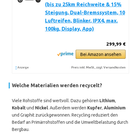
(bis zu 25km Reichweite & 15%
Steigung, Dual-Bremssystem, 10
Luftreifen, Blinker, IPX4, max.
100kg, Display, App)
299,99 €
Bei Amazon ansehen
*
Preis inkl. MwSt., zzgl. Versandkosten
Anzeige
Welche Materialien werden recycelt?
Viele Rohstoffe sind wertvoll. Dazu gehören
Lithium
,
Kobalt
und
Nickel
. Außerdem werden
Kupfer
,
Aluminium
und Graphit zurückgewonnen. Recycling reduziert den
Bedarf an Primärrohstoffen und die Umweltbelastung durch
Bergbau.