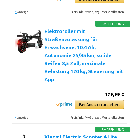
*
Preis inkl. MwSt., zzgl. Versandkosten
Anzeige
EMPFEHLUNG
Elektroroller mit
Straßenzulassung für
Erwachsene, 10,4 Ah,
Autonomie 25/35 km, solide
Reifen 8,5 Zoll, maximale
Belastung 120 kg, Steuerung mit
App
179,99 €
Bei Amazon ansehen
*
Preis inkl. MwSt., zzgl. Versandkosten
Anzeige
EMPFEHLUNG
Xiaomi Electric Scooter 4 Lite