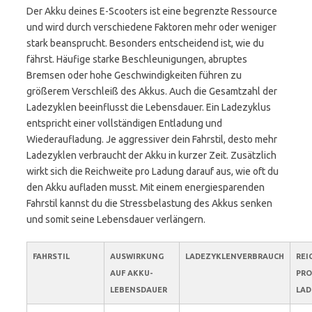
Der Akku deines E-Scooters ist eine begrenzte Ressource
und wird durch verschiedene Faktoren mehr oder weniger
stark beansprucht. Besonders entscheidend ist, wie du
fährst. Häufige starke Beschleunigungen, abruptes
Bremsen oder hohe Geschwindigkeiten führen zu
größerem Verschleiß des Akkus. Auch die Gesamtzahl der
Ladezyklen beeinflusst die Lebensdauer. Ein Ladezyklus
entspricht einer vollständigen Entladung und
Wiederaufladung. Je aggressiver dein Fahrstil, desto mehr
Ladezyklen verbraucht der Akku in kurzer Zeit. Zusätzlich
wirkt sich die Reichweite pro Ladung darauf aus, wie oft du
den Akku aufladen musst. Mit einem energiesparenden
Fahrstil kannst du die Stressbelastung des Akkus senken
und somit seine Lebensdauer verlängern.
FAHRSTIL
AUSWIRKUNG
LADEZYKLENVERBRAUCH
REI
AUF AKKU-
PRO
LEBENSDAUER
LA