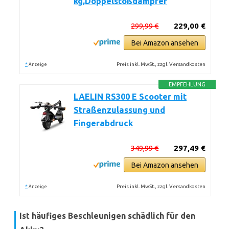
kg,Doppelstoßdämpfer
299,99 €
229,00 €
Bei Amazon ansehen
*
Preis inkl. MwSt., zzgl. Versandkosten
Anzeige
EMPFEHLUNG
LAELIN RS300 E Scooter mit
Straßenzulassung und
Fingerabdruck
349,99 €
297,49 €
Bei Amazon ansehen
*
Preis inkl. MwSt., zzgl. Versandkosten
Anzeige
Ist häufiges Beschleunigen schädlich für den