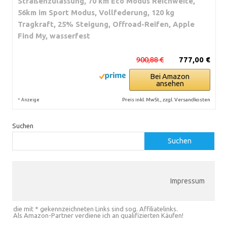
Straßenzulassung, 70 km Eco Modus Reichweite,
56km im Sport Modus, Vollfederung, 120 kg
Tragkraft, 25% Steigung, Offroad-Reifen, Apple
Find My, wasserfest
900,88 €
777,00 €
Bei Amazon
ansehen
*
Preis inkl. MwSt., zzgl. Versandkosten
Anzeige
Suchen
Suchen
Impressum
die mit * gekennzeichneten Links sind sog. Affiliatelinks.
Als Amazon-Partner verdiene ich an qualifizierten Käufen!