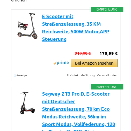
erhöhen.
EMPFEHLUNG
E Scooter mit
Straßenzulassung, 35 KM
Reichweite, 500W Motor,APP
Steuerung
219,99 €
179,99 €
Bei Amazon ansehen
*
Preis inkl. MwSt., zzgl. Versandkosten
Anzeige
EMPFEHLUNG
Segway ZT3 Pro D, E-Scooter
mit Deutscher
Straßenzulassung, 70 km Eco
Modus Reichweite, 56km im
Sport Modus, Vollfederung, 120