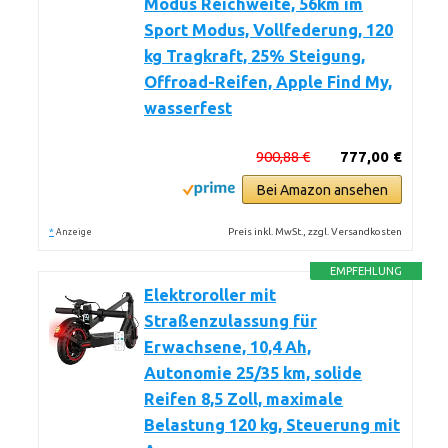
Modus Reichweite, 56km im
Sport Modus, Vollfederung, 120
kg Tragkraft, 25% Steigung,
Offroad-Reifen, Apple Find My,
wasserfest
900,88 €
777,00 €
Bei Amazon ansehen
*
Preis inkl. MwSt., zzgl. Versandkosten
Anzeige
EMPFEHLUNG
Elektroroller mit
Straßenzulassung für
Erwachsene, 10,4 Ah,
Autonomie 25/35 km, solide
Reifen 8,5 Zoll, maximale
Belastung 120 kg, Steuerung mit