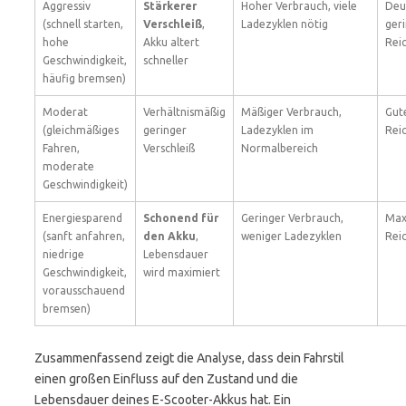
Aggressiv
Stärkerer
Hoher Verbrauch, viele
Deu
(schnell starten,
Verschleiß
,
Ladezyklen nötig
ger
hohe
Akku altert
Rei
Geschwindigkeit,
schneller
häufig bremsen)
Moderat
Verhältnismäßig
Mäßiger Verbrauch,
Gut
(gleichmäßiges
geringer
Ladezyklen im
Rei
Fahren,
Verschleiß
Normalbereich
moderate
Geschwindigkeit)
Energiesparend
Schonend für
Geringer Verbrauch,
Max
(sanft anfahren,
den Akku
,
weniger Ladezyklen
Rei
niedrige
Lebensdauer
Geschwindigkeit,
wird maximiert
vorausschauend
bremsen)
Zusammenfassend zeigt die Analyse, dass dein Fahrstil
einen großen Einfluss auf den Zustand und die
Lebensdauer deines E-Scooter-Akkus hat. Ein