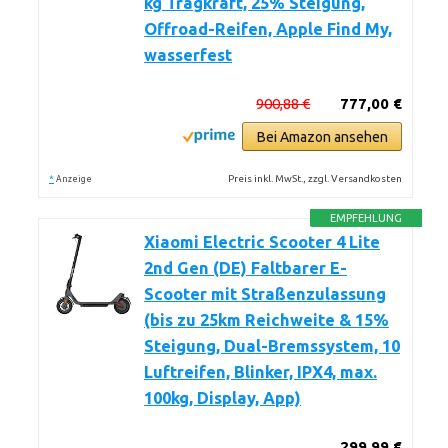
kg Tragkraft, 25% Steigung,
Offroad-Reifen, Apple Find My,
wasserfest
900,88 €
777,00 €
Bei Amazon ansehen
*
Preis inkl. MwSt., zzgl. Versandkosten
Anzeige
EMPFEHLUNG
Xiaomi Electric Scooter 4 Lite
2nd Gen (DE) Faltbarer E-
Scooter mit Straßenzulassung
(bis zu 25km Reichweite & 15%
Steigung, Dual-Bremssystem, 10
Luftreifen, Blinker, IPX4, max.
100kg, Display, App)
299,99 €