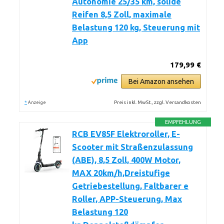
Autonomie 25/35 km, solide
Reifen 8,5 Zoll, maximale
Belastung 120 kg, Steuerung mit
App
179,99 €
Bei Amazon ansehen
*
Preis inkl. MwSt., zzgl. Versandkosten
Anzeige
EMPFEHLUNG
RCB EV85F Elektroroller, E-
Scooter mit Straßenzulassung
(ABE), 8,5 Zoll, 400W Motor,
MAX 20km/h,Dreistufige
Getriebestellung, Faltbarer e
Roller, APP-Steuerung, Max
Belastung 120